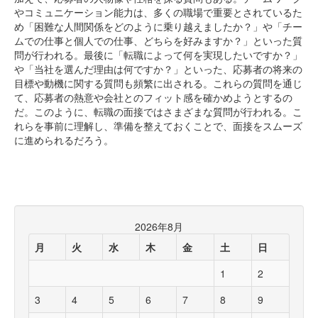
やコミュニケーション能力は、多くの職場で重要とされているた
め「困難な人間関係をどのように乗り越えましたか？」や「チー
ムでの仕事と個人での仕事、どちらを好みますか？」といった質
問が行われる。最後に「転職によって何を実現したいですか？」
や「当社を選んだ理由は何ですか？」といった、応募者の将来の
目標や動機に関する質問も頻繁に出される。これらの質問を通じ
て、応募者の熱意や会社とのフィット感を確かめようとするの
だ。このように、転職の面接ではさまざまな質問が行われる。こ
れらを事前に理解し、準備を整えておくことで、面接をスムーズ
に進められるだろう。
2026年8月
月
火
水
木
金
土
日
1
2
3
4
5
6
7
8
9